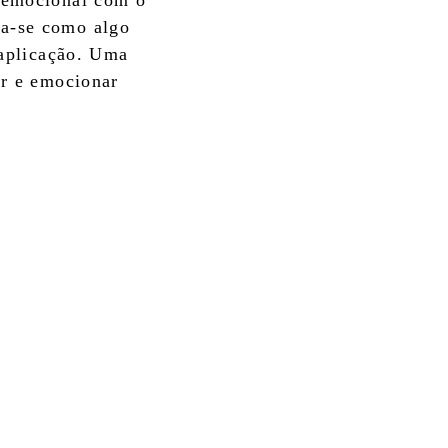
o emocional com o
ra-se como algo
 aplicação. Uma
ar e emocionar