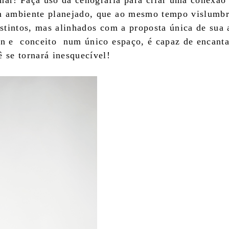
onar! Faça uso da cenografia para criar uma conexã
um ambiente planejado, que ao mesmo tempo vislumb
distintos, mas alinhados com a proposta única de sua
gn e conceito num único espaço, é capaz de encant
 se tornará inesquecível!