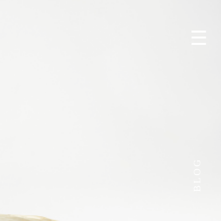
☰
BLOG