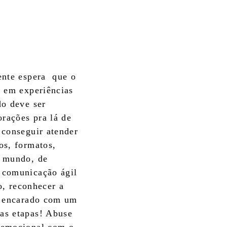
ente espera que o
s em experiências
do deve ser
orações pra lá de
 conseguir atender
os, formatos,
o mundo, de
a comunicação ágil
ho, reconhecer a
r encarado com um
uas etapas! Abuse