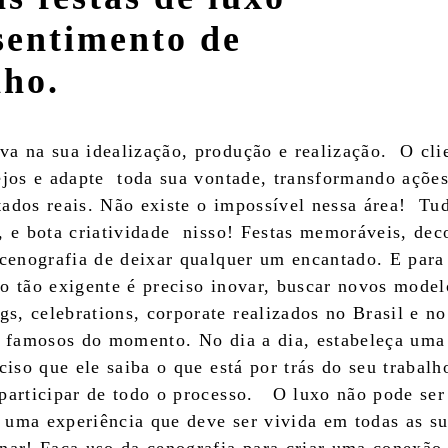
sentimento de
nho.
va na sua idealização, produção e realização. O cli
sejos e adapte toda sua vontade, transformando açõe
tados reais. Não existe o impossível nessa área! Tu
, e bota criatividade nisso! Festas memoráveis, dec
 cenografia de deixar qualquer um encantado. E para
o tão exigente é preciso inovar, buscar novos model
s, celebrations, corporate realizados no Brasil e n
 e famosos do momento. No dia a dia, estabeleça um
eciso que ele saiba o que está por trás do seu trabal
 participar de todo o processo. O luxo não pode se
 uma experiência que deve ser vivida em todas as s