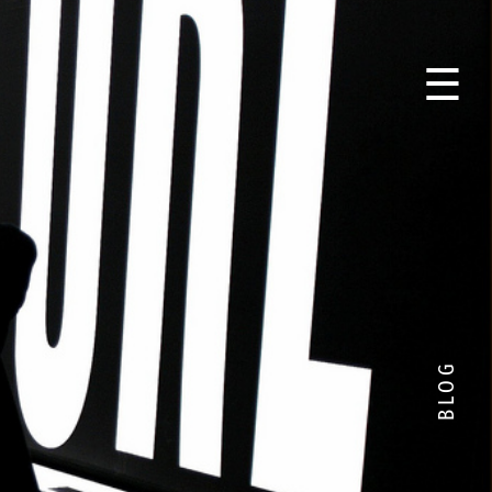
☰
BLOG