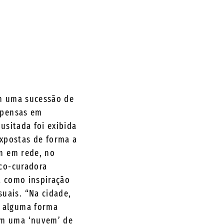
em uma sucessão de
uspensas em
usitada foi exibida
xpostas de forma a
em em rede, no
 co-curadora
t como inspiração
uais. “Na cidade,
e alguma forma
om uma ‘nuvem’ de