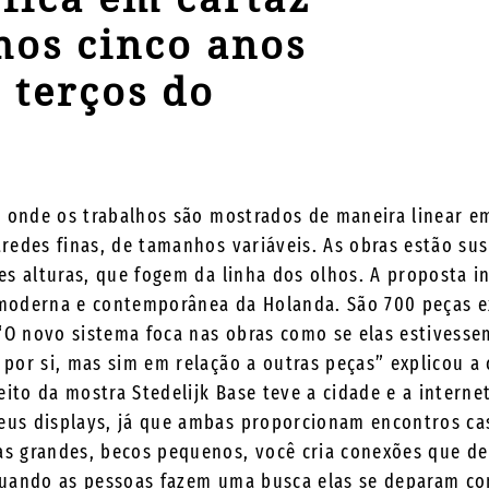
mos cinco anos
 terços do
s, onde os trabalhos são mostrados de maneira linear 
aredes finas, de tamanhos variáveis. As obras estão s
es alturas, que fogem da linha dos olhos. A proposta in
 moderna e contemporânea da Holanda. São 700 peças e
. “O novo sistema foca nas obras como se elas estivess
 por si, mas sim em relação a outras peças” explicou a
ito da mostra Stedelijk Base teve a cidade e a interne
eus displays, já que ambas proporcionam encontros cas
as grandes, becos pequenos, você cria conexões que d
 quando as pessoas fazem uma busca elas se deparam c