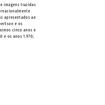
de imagens trazidas
ternacionalmente
ons apresentados ao
bertson e os
óximos cinco anos e
0 e os anos 1.970;